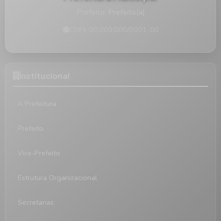
Prefeito: Prefeito(a)
CNPJ: 00.000.000/0001-00
Institucional
A Prefeitura
Prefeito
Vice-Prefeito
Estrutura Organizacional
Secretarias